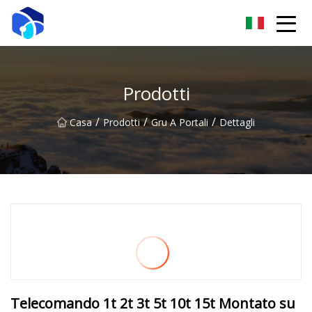
Nantong verricello Co., Ltd
Prodotti
/
/
/
Casa
Prodotti
Gru A Portali
Dettagli
Telecomando 1t 2t 3t 5t 10t 15t Montato su