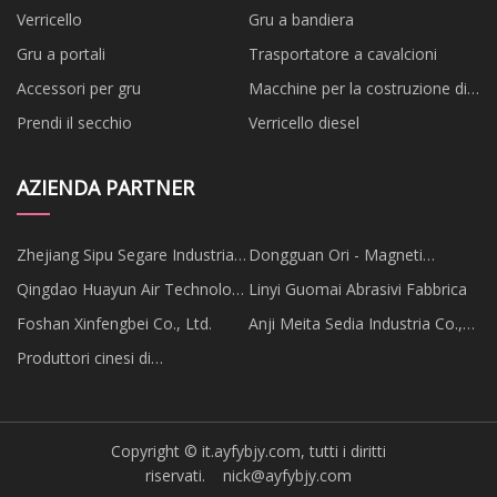
Verricello
Gru a bandiera
Gru a portali
Trasportatore a cavalcioni
Accessori per gru
Macchine per la costruzione di
ponti
Prendi il secchio
Verricello diesel
AZIENDA PARTNER
Zhejiang Sipu Segare Industria
Dongguan Ori - Magneti
Co., Ltd.
Tecnologia Co., Ltd
Qingdao Huayun Air Technology
Linyi Guomai Abrasivi Fabbrica
Co., Ltd
Foshan Xinfengbei Co., Ltd.
Anji Meita Sedia Industria Co.,
Ltd
Produttori cinesi di
condizionatori d'aria
Copyright © it.ayfybjy.com, tutti i diritti
riservati.
nick@ayfybjy.com