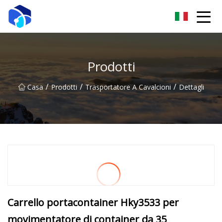
Nantong verricello Co., Ltd
Prodotti
/
/
/
Casa
Prodotti
Trasportatore A Cavalcioni
Dettagli
Carrello portacontainer Hky3533 per
movimentatore di container da 35