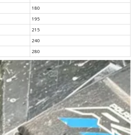
180
195
215
240
280