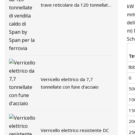
trave reticolare da 120 tonnellate
kW 
di vendita caldo di Span by Span
mm)
per la ferrovia
del
m) 
Sch
Tir
lib
0
Verricello elettrico da 7,7
tonnellate con fune d'acciaio
50
10
15
20
Verricello elettrico resistente DC
25