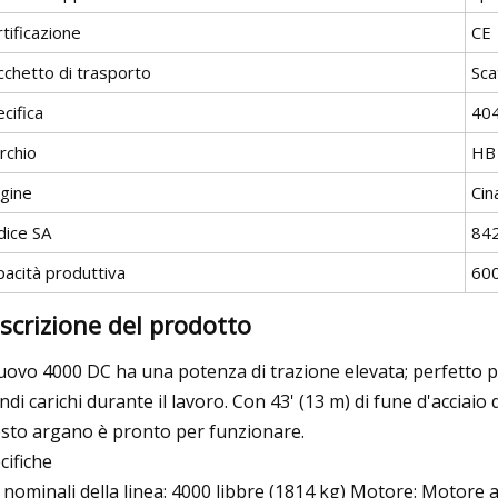
tificazione
CE
cchetto di trasporto
Sca
cifica
404
rchio
HB
igine
Cin
dice SA
84
pacità produttiva
600
scrizione del prodotto
nuovo 4000 DC ha una potenza di trazione elevata; perfetto p
ndi carichi durante il lavoro. Con 43' (13 m) di fune d'acciai
sto argano è pronto per funzionare.
cifiche
i nominali della linea: 4000 libbre (1814 kg) Motore: Motore