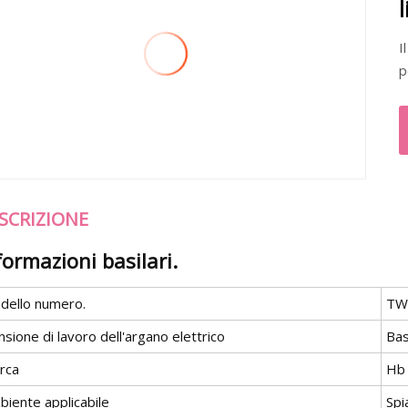
I
p
SCRIZIONE
formazioni basilari.
dello numero.
TW
sione di lavoro dell'argano elettrico
Bas
rca
Hb
biente applicabile
Spi