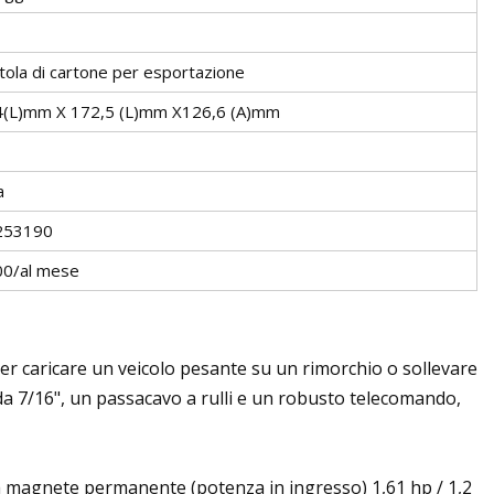
tola di cartone per esportazione
(L)mm X 172,5 (L)mm X126,6 (A)mm
a
253190
0/al mese
er caricare un veicolo pesante su un rimorchio o sollevare
o da 7/16", un passacavo a rulli e un robusto telecomando,
 a magnete permanente (potenza in ingresso) 1,61 hp / 1,2