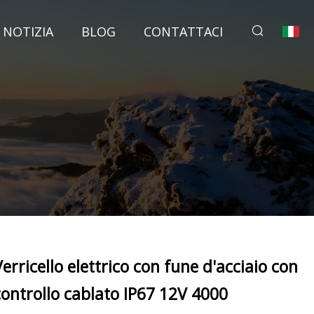
NOTIZIA
BLOG
CONTATTACI
Verricello elettrico con fune d'acciaio con
controllo cablato IP67 12V 4000