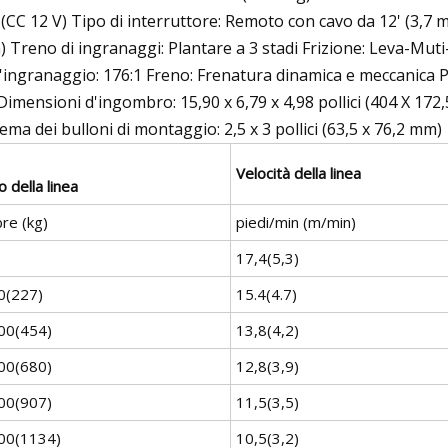
(CC 12 V) Tipo di interruttore: Remoto con cavo da 12' (3,7 
 Treno di ingranaggi: Plantare a 3 stadi Frizione: Leva-Muti-
l'ingranaggio: 176:1 Freno: Frenatura dinamica e meccanica Pas
Dimensioni d'ingombro: 15,90 x 6,79 x 4,98 pollici (404 X 172,
ema dei bulloni di montaggio: 2,5 x 3 pollici (63,5 x 76,2 mm)
Velocità della linea
o della linea
bre (kg)
piedi/min (m/min)
17,4(5,3)
0(227)
15.4(4.7)
00(454)
13,8(4,2)
00(680)
12,8(3,9)
00(907)
11,5(3,5)
00(1134)
10,5(3,2)