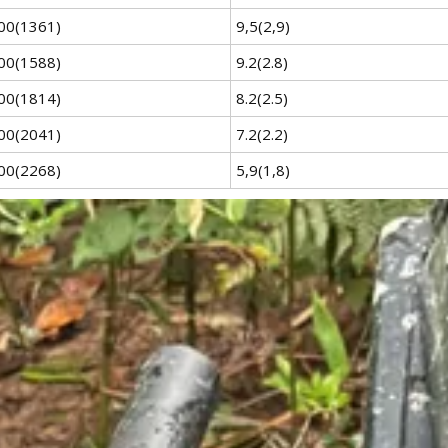
00(1361)
9,5(2,9)
00(1588)
9.2(2.8)
00(1814)
8.2(2.5)
00(2041)
7.2(2.2)
00(2268)
5,9(1,8)