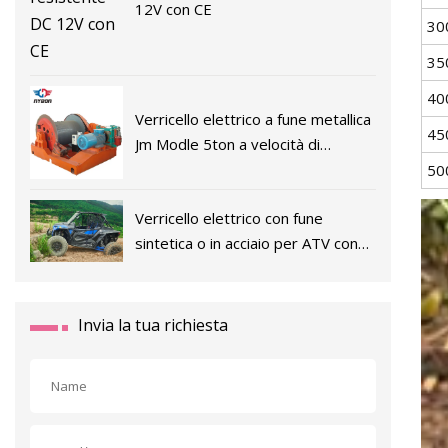
12V con CE
30
35
40
Verricello elettrico a fune metallica
45
Jm Modle 5ton a velocità di
sollevamento lenta
50
Verricello elettrico con fune
sintetica o in acciaio per ATV con
tiro nominale di 6000 libbre
Invia la tua richiesta