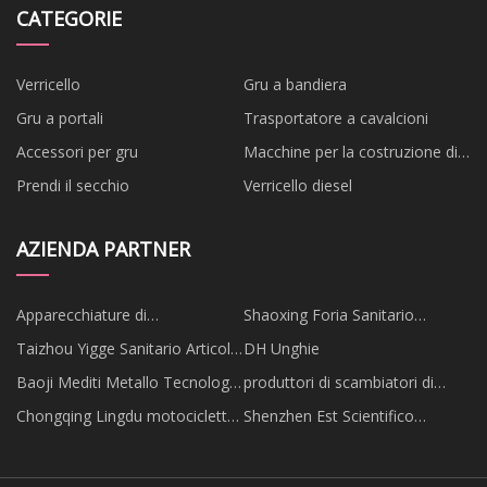
CATEGORIE
Verricello
Gru a bandiera
Gru a portali
Trasportatore a cavalcioni
Accessori per gru
Macchine per la costruzione di
ponti
Prendi il secchio
Verricello diesel
AZIENDA PARTNER
Apparecchiature di
Shaoxing Foria Sanitario
refrigerazione RicoM Nanjing
Prodotti Co., Ltd
Taizhou Yigge Sanitario Articoli
DH Unghie
Co., Ltd
Tecnologia Co., Ltd.
Baoji Mediti Metallo Tecnologia
produttori di scambiatori di
Co., Ltd
calore a fascio tubiero
Chongqing Lingdu motocicletta
Shenzhen Est Scientifico
Co., Ltd
Strumento Co., Ltd.