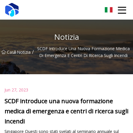
Nantong verricello Co., Ltd
Notizia
SCDF Introduce Una Nuova Formazione Medica
/
/
Casa
Notizia
Di Emergenza E Centri Di Ricerca Sugli Incendi
Jun 27, 2023
SCDF introduce una nuova formazione
medica di emergenza e centri di ricerca sugli
incendi
Singapore Questi sono stati svelati al seminario annuale sul