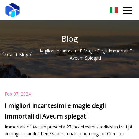
Nantong verricello Co., Ltd
Blog
I Migliori Incantesimi E Magie Degli Immortali Di
/
/
Casa
Blog
Aveum Spiegati
Feb 07, 2024
I migliori incantesimi e magie degli
Immortali di Aveum spiegati
Immortals of Aveum presenta 27 incantesimi suddivisi in tre tipi
di magia, quindi è bene sapere quali sono i migliori Con così