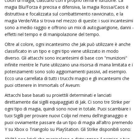
colori di magia, ciascuno con il proprio tema e funzione. La
magia Blu/Forza è precisa e difensiva, la magia Rossa/Caos è
distruttiva e focalizzata sul combattimento ravvicinato, e la
magia Verde/Vita si trova nel mezzo di queste: i suoi incantesimi
sono a medio raggio e offrono un mix di autoguarigione, danni -
effetti nel tempo e di manipolazione del tempo.
Oltre al colore, ogni incantesimo che Jak può utilizzare è anche
classificato in un tipo e ogni tipo viene utilizzato in modo
diverso. Gli attacchi sono incantesimi di base con "munizioni"
infinite mentre le Furie utilizzano una risorsa di mana limitata e i
potenziamenti sono solo aggiornamenti passivi, ad esempio.
Ecco una carrellata di tutti i trucchi magici e gli incantesimi che
puoi ottenere in Immortals of Aveum:
Attacchi base basati su proiettili determinati e lanciati
direttamente dai sigilli equipaggiati di Jak. Ci sono tre Strike per
ogni tipo di magia, quindi sono nove in totale. Puoi scambiare i
tuoi Sigilli per provare nuovi Colpi nel menu dell'ingranaggio e
puoi ovviamente passare da un tipo di magia all'altro premendo
Y su Xbox o Triangolo su PlayStation. Gli Strike disponibili sono: