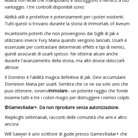
Abilità non letali che manipolano e distruggono il nemico a tuo
vantaggio. I tre controlli disponibili sono:
Abilità utili e protettive e potenziamenti per i poteri esistenti.
Tutti questi si trovano durante la storia di Immortals of Aveum:
Incantesimi potenti che non provengono dai Sigilli di Jak e
utilizzano invece Fury Mana quando vengono lanciati. Usarli è
essenziale per contrastare determinati effetti e tipi di nemici,
quindi assicurati di usarli spesso. Ne otterrai alcuni anche
durante l'avanzamento della storia, ma altri dovrai sbloccarli
altrove:
Il Dominio è l'abilità magica definitiva di Jak. Devi accumulare
Dominion Mana per usarli. Sembra che ce ne sia solo uno che
puoi ottenere, ovvero
Immolare
– un potente raggio che fonde
insieme tutti e tre i colori magici per distruggere i nemici colpiti.
©GamesRadar+. Da non riprodurre senza autorizzazione.
Riepiloghi settimanali, racconti delle comunità che ami e altro
ancora
Will Sawyer è uno scrittore di guide presso GamesRadar+ che