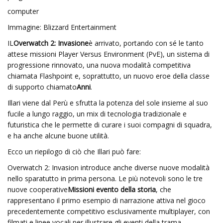
computer
Immagine: Blizzard Entertainment
IL
Overwatch 2: Invasione
è arrivato, portando con sé le tanto
attese missioni Player Versus Environment (PvE), un sistema di
progressione rinnovato, una nuova modalità competitiva
chiamata Flashpoint e, soprattutto, un nuovo eroe della classe
di supporto chiamato
Anni
.
Illari viene dal Perù e sfrutta la potenza del sole insieme al suo
fucile a lungo raggio, un mix di tecnologia tradizionale e
futuristica che le permette di curare i suoi compagni di squadra,
e ha anche alcune buone utilità.
Ecco un riepilogo di ciò che Illari può fare:
Overwatch 2: Invasion introduce anche diverse nuove modalità
nello sparatutto in prima persona. Le più notevoli sono le tre
nuove cooperative
Missioni evento della storia
, che
rappresentano il primo esempio di narrazione attiva nel gioco
precedentemente competitivo esclusivamente multiplayer, con
filmati e linee vocali per illustrare gli eventi della trama