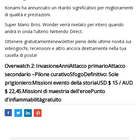
Konami ha annunciato un ritardo significativo per miglioramenti
di qualità e prestazioni.
Super Mario Bros. Wonder verrà rivelato per intero quando
andrà in onda l'ultimo Nintendo Direct.
Ottenere gratuitamentenewsletter piene delle ultime novità sui
videogiochi, recensioni e altro ancora direttamente nella tua
casella di posta!
Overwatch 2: Invasione
Anni
Attacco primario
Attacco
secondario –
Pilone curativo
Sfogo
Definitivo: Sole
prigioniero:
Missioni evento della storia
USD $ 15 / AUD
$ 22,45.
Missioni di maestria dell'eroe
Punto
d'infiammabilità
gratuito