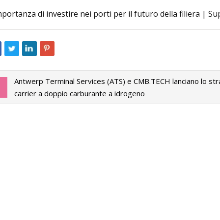
mportanza di investire nei porti per il futuro della filiera | 
24
May 16, 2023
 di nuovi argani per il traino
10 idee divertenti d
roterra e aggiornamento di
tua lista dei desideri
ecchi
Antwerp Terminal Services (ATS) e CMB.TECH lanciano lo str
carrier a doppio carburante a idrogeno