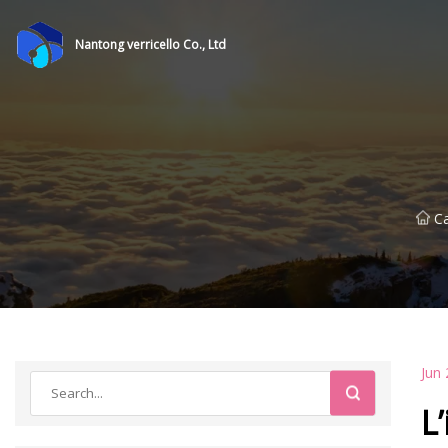
Nantong verricello Co., Ltd
C
Jun 
L