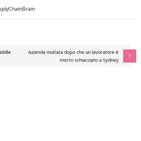
SupplyChainBrain
a aggiungere alla
 estivi
addle
Azienda multata dopo che un lavoratore è
morto schiacciato a Sydney