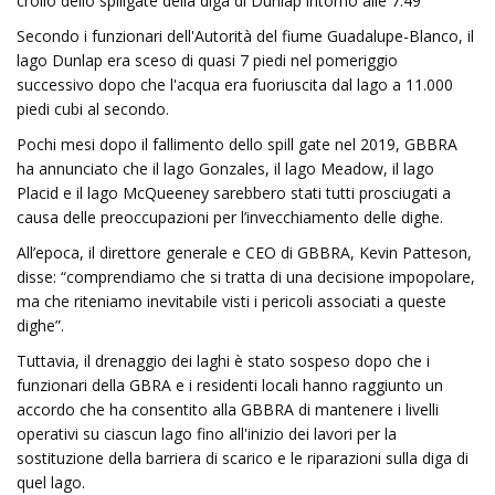
crollo dello spillgate della diga di Dunlap intorno alle 7:49
Secondo i funzionari dell'Autorità del fiume Guadalupe-Blanco, il
lago Dunlap era sceso di quasi 7 piedi nel pomeriggio
successivo dopo che l'acqua era fuoriuscita dal lago a 11.000
piedi cubi al secondo.
Pochi mesi dopo il fallimento dello spill gate nel 2019, GBBRA
ha annunciato che il lago Gonzales, il lago Meadow, il lago
Placid e il lago McQueeney sarebbero stati tutti prosciugati a
causa delle preoccupazioni per l’invecchiamento delle dighe.
All’epoca, il direttore generale e CEO di GBBRA, Kevin Patteson,
disse: “comprendiamo che si tratta di una decisione impopolare,
ma che riteniamo inevitabile visti i pericoli associati a queste
dighe”.
Tuttavia, il drenaggio dei laghi è stato sospeso dopo che i
funzionari della GBRA e i residenti locali hanno raggiunto un
accordo che ha consentito alla GBBRA di mantenere i livelli
operativi su ciascun lago fino all'inizio dei lavori per la
sostituzione della barriera di scarico e le riparazioni sulla diga di
quel lago.