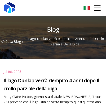
Nantong verricello Co., Ltd
Blog
Il Lago Dunlap Verrà Riempito 4 Anni Dopo Il Crollo
/
/
Casa
Blog
Parziale Della Diga
Jul 06, 2023
Il lago Dunlap verrà riempito 4 anni dopo il
crollo parziale della diga
Mary Claire Patton, giornalista digitale NEW BRAUNFELS, Texas
– Si prevede che il lago Dunlap verrà riempito quasi quattro anni