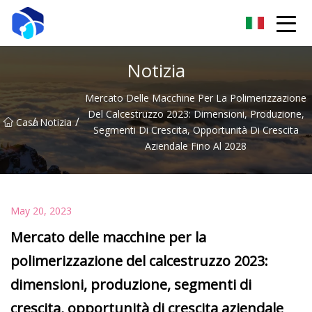
Nantong verricello Co., Ltd
Notizia
Mercato Delle Macchine Per La Polimerizzazione
Del Calcestruzzo 2023: Dimensioni, Produzione,
/
/
Casa
Notizia
Segmenti Di Crescita, Opportunità Di Crescita
Aziendale Fino Al 2028
May 20, 2023
Mercato delle macchine per la
polimerizzazione del calcestruzzo 2023:
dimensioni, produzione, segmenti di
crescita, opportunità di crescita aziendale